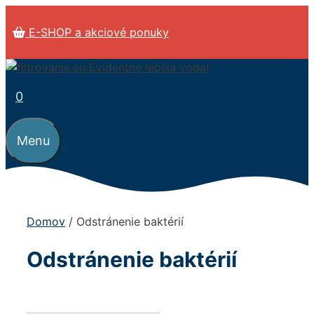
Preskočiť
na
E-SHOP a akciové ponuky
obsah
0
Menu
Domov
/ Odstránenie baktérií
Odstránenie baktérií