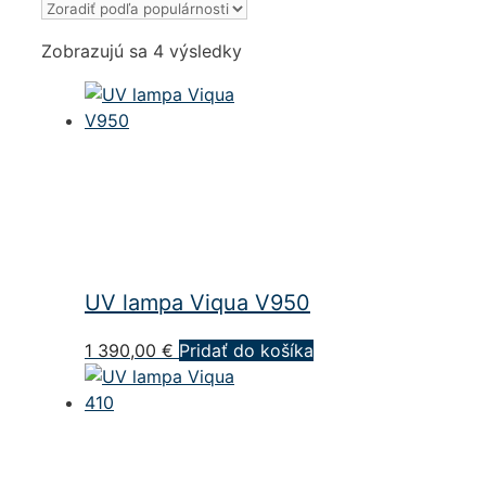
Zoradené
Zobrazujú sa 4 výsledky
podľa
popularity
UV lampa Viqua V950
1 390,00
€
Pridať do košíka