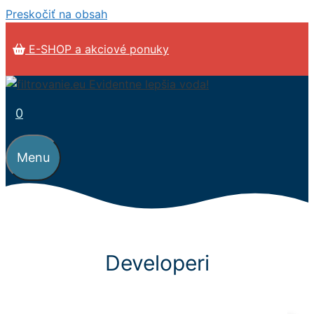
Preskočiť na obsah
E-SHOP a akciové ponuky
0
Menu
Developeri