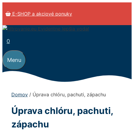
Preskočiť
na
E-SHOP a akciové ponuky
obsah
0
Menu
Domov
/ Úprava chlóru, pachuti, zápachu
Úprava chlóru, pachuti,
zápachu