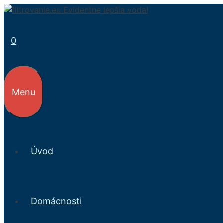
Preskočiť
na
obsah
0
Menu
Úvod
Domácnosti