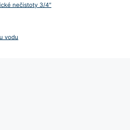
ické nečistoty 3/4″
cu vodu