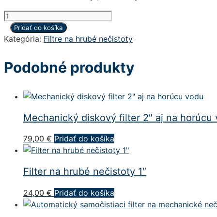
množstvo
Filter
Pridať do košíka
na
Kategória:
Filtre na hrubé nečistoty
hrubé
nečistoty
Podobné produkty
1/2"
Mechanický diskový filter 2″ aj na horúcu
79,00
€
Pridať do košíka
Filter na hrubé nečistoty 1″
24,00
€
Pridať do košíka