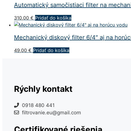
Automatický samočistiaci filter na mechan
310,00
€
Pridať do košíka
Mechanický diskový filter 6/4″ aj na horú
49,00
€
Pridať do košíka
Rýchly kontakt
0918 480 441
filtrovanie.eu@gmail.com
Certifikované riešenia