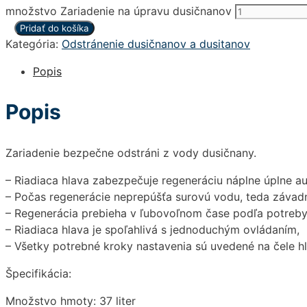
množstvo Zariadenie na úpravu dusičnanov
Pridať do košíka
Kategória:
Odstránenie dusičnanov a dusitanov
Popis
Popis
Zariadenie bezpečne odstráni z vody dusičnany.
– Riadiaca hlava zabezpečuje regeneráciu náplne úplne a
– Počas regenerácie neprepúšťa surovú vodu, teda závad
– Regenerácia prebieha v ľubovoľnom čase podľa potreby 
– Riadiaca hlava je spoľahlivá s jednoduchým ovládaním,
– Všetky potrebné kroky nastavenia sú uvedené na čele h
Špecifikácia:
Množstvo hmoty: 37 liter