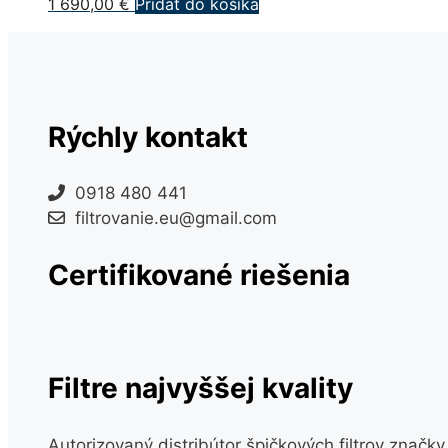
1 690,00
€
Pridať do košíka
Rýchly kontakt
0918 480 441
filtrovanie.eu@gmail.com
Certifikované riešenia
Filtre najvyššej kvality
Autorizovaný distribútor špičkových filtrov značk