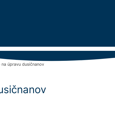
e na úpravu dusičnanov
usičnanov