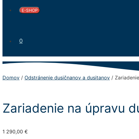
E-SHOP
0
Domov
/
Odstránenie dusičnanov a dusitanov
/ Zariadeni
Zariadenie na úpravu d
1 290,00
€