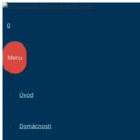
Preskočiť
na
obsah
0
Menu
Úvod
Domácnosti