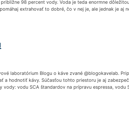
 približne 98 percent vody. Voda je teda enormne dôležito
omáhaj extrahovať to dobré, čo v nej je, ale jednak je aj n
u
vové laboratórium Blogu o káve zvané @blogokavelab. Pripra
a hodnotiť kávy. Súčasťou tohto priestoru je aj zabezpeče
ruhy vody: vodu SCA štandardov na prípravu espressa, vod