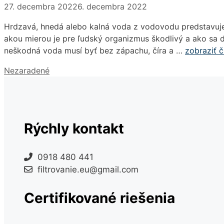
27. decembra 2022
6. decembra 2022
Hrdzavá, hnedá alebo kalná voda z vodovodu predstavuje 
akou mierou je pre ľudský organizmus škodlivý a ako sa 
neškodná voda musí byť bez zápachu, číra a …
zobraziť 
Kategórie
Nezaradené
Rýchly kontakt
0918 480 441
filtrovanie.eu@gmail.com
Certifikované riešenia