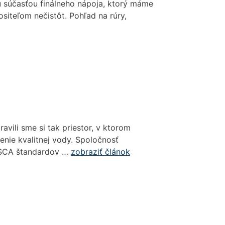
u súčasťou finálneho nápoja, ktorý máme
ositeľom nečistôt. Pohľad na rúry,
vili sme si tak priestor, v ktorom
nie kvalitnej vody. Spoločnosť
u SCA štandardov …
zobraziť článok