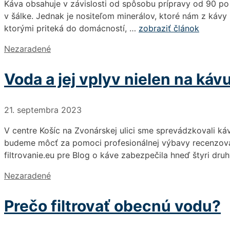
Káva obsahuje v závislosti od spôsobu prípravy od 90 po
v šálke. Jednak je nositeľom minerálov, ktoré nám z kávy p
ktorými priteká do domácností, …
zobraziť článok
Kategórie
Nezaradené
Voda a jej vplyv nielen na káv
21. septembra 2023
V centre Košíc na Zvonárskej ulici sme sprevádzkovali ká
budeme môcť za pomoci profesionálnej výbavy recenzovať 
filtrovanie.eu pre Blog o káve zabezpečila hneď štyri d
Kategórie
Nezaradené
Prečo filtrovať obecnú vodu?